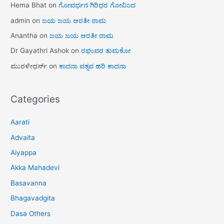
Hema Bhat
on
ಗೋವರ್ಧನ ಗಿರಿಧರ ಗೋವಿಂದ
admin
on
ಜಯ ಜಯ ಆರತೀ ರಾಮ
Anantha
on
ಜಯ ಜಯ ಆರತೀ ರಾಮ
Dr Gayathri Ashok
on
ರಘುವರ ತುಮಕೋ
ಮುರಳೀಧರ್ಸ್
on
ಕಾದನಾ ವತ್ಸವ ಹರಿ ಕಾದನಾ
Categories
Aarati
Advaita
Aiyappa
Akka Mahadevi
Basavanna
Bhagavadgita
Dasa Others