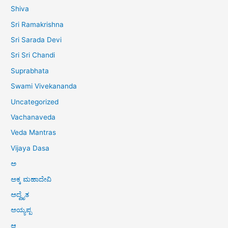
Shiva
Sri Ramakrishna
Sri Sarada Devi
Sri Sri Chandi
Suprabhata
Swami Vivekananda
Uncategorized
Vachanaveda
Veda Mantras
Vijaya Dasa
ಅ
ಅಕ್ಕ ಮಹಾದೇವಿ
ಅದ್ವೈತ
ಅಯ್ಯಪ್ಪ
ಆ