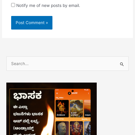
Notify me of new posts by email.
S
e
a
r
c
h
f
o
r
: