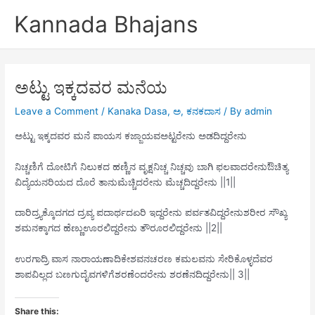
Skip
Kannada Bhajans
to
content
ಅಟ್ಟು ಇಕ್ಕದವರ ಮನೆಯ
Leave a Comment
/
Kanaka Dasa
,
ಅ
,
ಕನಕದಾಸ
/ By
admin
ಅಟ್ಟು ಇಕ್ಕದವರ ಮನೆ ಪಾಯಸ ಕಜ್ಜಾಯವಅಟ್ಟರೇನು ಅಡದಿದ್ದರೇನು
ನಿಚ್ಚಣಿಗೆ ದೋಟಿಗೆ ನಿಲುಕದ ಹಣ್ಣಿನ ವೃಕ್ಷನಿಚ್ಚ ನಿಚ್ಚವು ಬಾಗಿ ಫಲವಾದರೇನುಔಚಿತ್ಯ
ವಿದ್ಯೆಯನರಿಯದ ದೊರೆ ತಾನುಮೆಚ್ಚಿದರೇನು ಮೆಚ್ಚದಿದ್ದರೇನು ||1||
ದಾರಿದ್ರ್ಯಕ್ಕೊದಗದ ದ್ರವ್ಯ ಪದಾರ್ಥದಏರಿ ಇದ್ದರೇನು ಪರ್ವತವಿದ್ದರೇನುಶರೀರ ಸೌಖ್ಯ
ಶಮನಕ್ಕಾಗದ ಹೆಣ್ಣುಊರಲಿದ್ದರೇನು ತೌರೂರಲಿದ್ದರೇನು ||2||
ಉರಗಾದ್ರಿ ವಾಸ ನಾರಾಯಣಾದಿಕೇಶವನಚರಣ ಕಮಲವನು ಸೇರಿಕೊಳ್ಳದೆವರ
ಶಾಪವಿಲ್ಲದ ಬಣಗುದೈವಗಳಿಗೆಶರಣೆಂದರೇನು ಶರಣೆನದಿದ್ದರೇನು|| 3||
Share this: