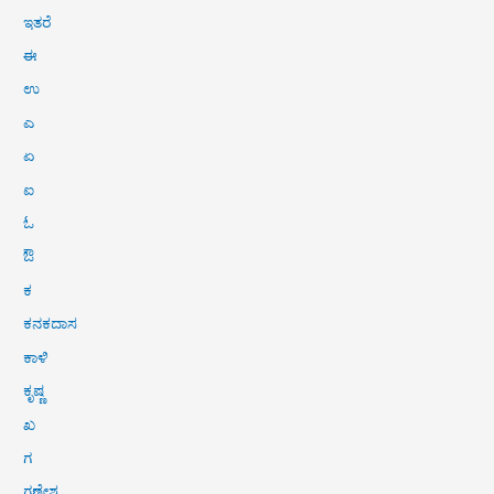
ಇತರೆ
ಈ
ಉ
ಎ
ಏ
ಐ
ಓ
ಔ
ಕ
ಕನಕದಾಸ
ಕಾಳಿ
ಕೃಷ್ಣ
ಖ
ಗ
ಗಣೇಶ