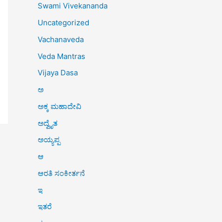
Swami Vivekananda
Uncategorized
Vachanaveda
Veda Mantras
Vijaya Dasa
ಅ
ಅಕ್ಕ ಮಹಾದೇವಿ
ಅದ್ವೈತ
ಅಯ್ಯಪ್ಪ
ಆ
ಆರತಿ ಸಂಕೀರ್ತನೆ
ಇ
ಇತರೆ