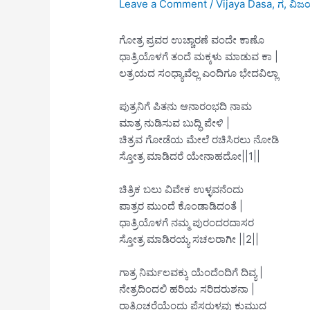
Leave a Comment
/
Vijaya Dasa
,
ಗ
,
ವಿಜ
ಗೋತ್ರ ಪ್ರವರ ಉಚ್ಚಾರಣೆ ವಂದೇ ಕಾಣೊ
ಧಾತ್ರಿಯೊಳಗೆ ತಂದೆ ಮಕ್ಕಳು ಮಾಡುವ ಕಾ |
ಲತ್ರಯದ ಸಂಧ್ಯಾವೆಲ್ಲ ಎಂದಿಗೂ ಭೇದವಿಲ್ಲಾ
ಪುತ್ರನಿಗೆ ಪಿತನು ಆನಾರಂಭದಿ ನಾಮ
ಮಾತ್ರ ನುಡಿಸುವ ಬುದ್ಧಿ ಪೇಳಿ |
ಚಿತ್ರವ ಗೋಡೆಯ ಮೇಲೆ ರಚಿಸಿರಲು ನೋಡಿ
ಸ್ತೋತ್ರ ಮಾಡಿದರೆ ಯೇನಾಹದೋ||1||
ಚಿತ್ರಿಕ ಬಲು ವಿವೇಕ ಉಳ್ಳವನೆಂದು
ಪಾತ್ರರ ಮುಂದೆ ಕೊಂಡಾಡಿದಂತೆ |
ಧಾತ್ರಿಯೊಳಗೆ ನಮ್ಮ ಪುರಂದರದಾಸರ
ಸ್ತೋತ್ರ ಮಾಡಿರಯ್ಯ ಸಚಲರಾಗೀ ||2||
ಗಾತ್ರ ನಿರ್ಮಲವಕ್ಕು ಯೆಂದೆಂದಿಗೆ ದಿವ್ಯ |
ನೇತ್ರದಿಂದಲಿ ಹರಿಯ ಸರಿದರುಶನಾ |
ರಾತ್ರಿಂಚರೆಯೆಂದು ಪೆಸರುಳ್ಳವು ಕುಮುದ