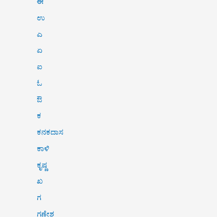
ಈ
ಉ
ಎ
ಏ
ಐ
ಓ
ಔ
ಕ
ಕನಕದಾಸ
ಕಾಳಿ
ಕೃಷ್ಣ
ಖ
ಗ
ಗಣೇಶ